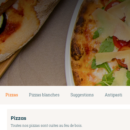
Pizzas
Pizzas blanches
Suggestions
Antipasti
Pizzas
Toutes nos pizzas sont cuites au feu de bois.